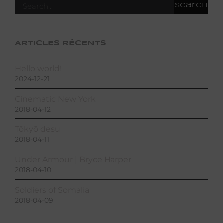
ARTICLES RÉCENTS
Hello world!
2024-12-21
Cinematic New York
2018-04-12
Tōkyō desu
2018-04-11
Under Armour | Bryce Harper
2018-04-10
Soldiers of Somalia
2018-04-09