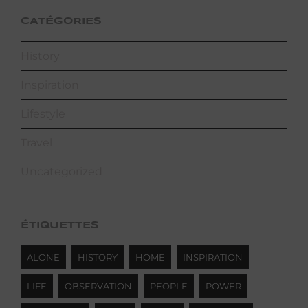
CATÉGORIES
History
Inspiration
Lifestyle
Travel
Uncategorized
ÉTIQUETTES
ALONE
HISTORY
HOME
INSPIRATION
LIFE
OBSERVATION
PEOPLE
POWER