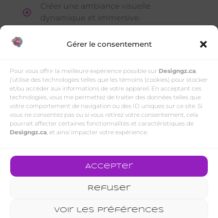
Créer une ambiance visuelle
dynamique et immersive.
Collaborer avec les artistes VFX, les
Gérer le consentement
techniciens, et l'administration du bar
La Shop
Pour vous offrir la meilleure expérience possible sur
Designgz.ca
,
j’utilise des technologies telles que les témoins (cookies) pour stocker
et/ou accéder aux informations de votre appareil. En acceptant ces
technologies, vous me permettez de traiter des données telles que
votre comportement de navigation ou des ID uniques sur ce site. Si
vous ne consentez pas ou si vous retirez votre consentement, cela
pourrait affecter certaines fonctionnalités et caractéristiques de
Designgz.ca
, et ainsi impacter votre expérience.
Accepter
Refuser
Voir les préférences