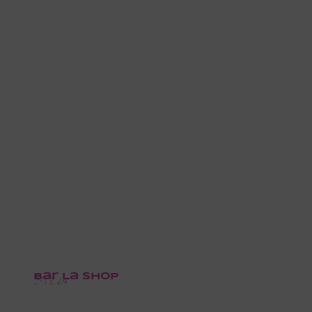
Bar La Shop
12-12-24
Mod district