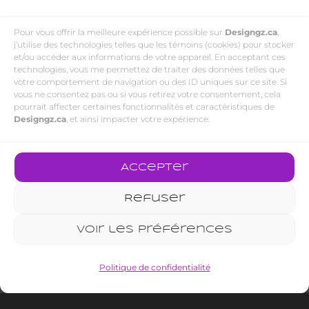
Pour vous offrir la meilleure expérience possible sur
Designgz.ca
,
j’utilise des technologies telles que les témoins (cookies) pour stocker
et/ou accéder aux informations de votre appareil. En acceptant ces
technologies, vous me permettez de traiter des données telles que
votre comportement de navigation ou des ID uniques sur ce site. Si
vous ne consentez pas ou si vous retirez votre consentement, cela
pourrait affecter certaines fonctionnalités et caractéristiques de
Designgz.ca
, et ainsi impacter votre expérience.
Accepter
Refuser
Voir les préférences
Politique de confidentialité
PORTFOLIO