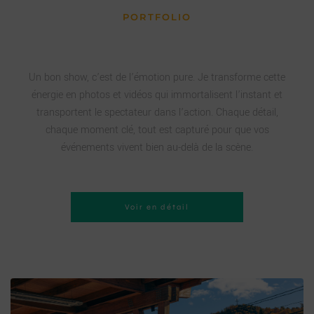
PORTFOLIO
Vos événements à votre image
Un bon show, c’est de l’émotion pure. Je transforme cette
énergie en photos et vidéos qui immortalisent l’instant et
transportent le spectateur dans l’action. Chaque détail,
chaque moment clé, tout est capturé pour que vos
événements vivent bien au-delà de la scène.
Voir en détail